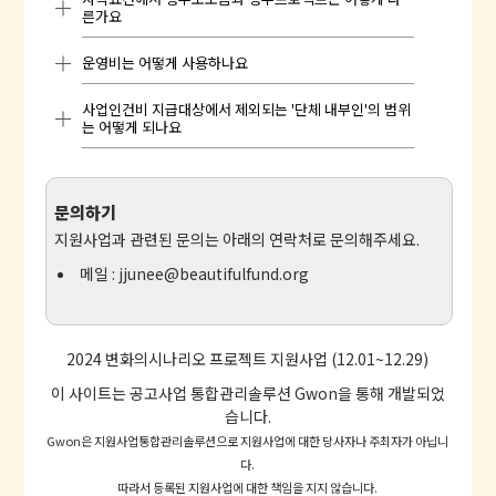
다만, 프로젝트의 연속 수행 필요성을 강조하시려면
안내된 예산표상의 계정항목은 지정된 내용으로만
른가요
접수항목의 <프로젝트 개요>에 관련 내용을 기재해
자부담없이 지원금액(최대 2천만원)만으로 프로젝
가능합니다.
주시면 됩니다.
트 예산을 수립하셔도 되고, 자부담을 포함하여 2천
운영비는 어떻게 사용하나요
정부보조금은 일자리사업이나 돌봄사업, 환경개선사
만원을 초과하는 예산을 수립하셔도 됩니다.
지정된 계정항목은 아래와 같습니다.
업 등 중앙정부나 지자체가 공모사업을 통해 진행하
사업인건비 지급대상에서 제외되는 '단체 내부인'의 범위
는 사회/복지 서비스 보조금사업에 참여하여 받은 지
변화의시나리오프로젝트지원사업은 단체가 프로젝
자부담 항목은 결과보고시 증빙하지 않아도 됩니다.
1. 사업회의비 : 회의 관련 장소 대관/대여료, 식비, 다
는 어떻게 되나요
원금을 말합니다.
트를 원활하게 수행할 수 있도록 담당자의 인건비를
과비 등. [예] 행사의 장소 대관비·식비·다과비도 사
포함하여 지원하고 있습니다.
업회의비로 책정. *단체 내부인만의 식비/다과비는
사업인건비 지급불가 대상인 '내부인'은 단체 소속 임
정부프로젝트는 특정 연구/조사 사업 등 정부나 지자
인정되지 않습니다
직원을 말합니다.
체와 1:1 계약을 통해 진행한 개별적 프로젝트를 말
운영비는 단체에서 이 프로젝트를 담당하는 담당자
문의하기
2. 사업인건비 : 자문비, 강사비, 원고료, 회의참석비
합니다.
의 인건비(급여)로 사용합니다.
등 사업의 직접진행과 관련하여 외부인에게 지급되
지원사업과 관련된 문의는 아래의 연락처로 문의해주세요.
상근/비상근 활동가(대표 포함)외에 이사, 운영위원,
는 비용. *단체 내부인(비상근 임원 포함)에게는 지급
메일 :
jjunee@beautifulfund.org
자문위원을 포함합니다.
재정적으로 더 지원이 필요한 단체를 우선적으로 지
접수항목의 담당자명과 결과보고시 인건비 지급명세
이 불가합니다
원하기 위해, 신청 단체의 2022년 결산상 정부보조
가 동일해야 합니다.
3. 지급수수료 : 사업에 필요한 간접용역을 제공받고
금 비율이 30%를 초과할 경우 지원 자격이 제한됩니
지출한 비용 (디자인/번역/촬영 등)
다. 정부 위탁사업(공간 운영 등)도 보조금 비율에 포
프로젝트 수행중 담당자 변경은 가능합니다.
4. 도서인쇄비 : 자료집, 제본 등 인쇄물 제작비
2024 변화의시나리오 프로젝트 지원사업 (12.01~12.29)
함됩니다.
5. 여비교통비 : 출장 여비(숙박료, 식대) 및 교통비
이 사이트는 공고사업 통합관리솔루션
Gwon
을 통해 개발되었
(대중교통 요금, 통행료, 주차료, 자차 유류대), 사업
습니다.
참여자 여행자보험 등
Gwon은 지원사업통합관리솔루션으로 지원사업에 대한 당사자나 주최자가 아닙니
6. 통신비 : 우편 발송 요금 등
다.
7. 소모품비 : 사업에 필요한 물품 구매비용
따라서 등록된 지원사업에 대한 책임을 지지 않습니다.
8. 사업예비비 : 사업예비비를 최대 20만원까지 책정