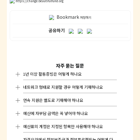
https://change.beautifulfund.org
Bookmark
저장하기
공유하기
자주 묻는 질문
1년 이상 활동증빙은 어떻게 하나요
네트워크 형태로 지원할 경우 어떻게 기재하나요
1. 등록단체의 활동증빙은 기본적으로 제출한 등록증
의 발행일로 확인하고, 2022년 단체 회계결산서로 2
연속 지원은 별도로 기재해야 하나요
단체 네트워크로 신청하실 경우, 접수항목의 [단체
차 확인합니다.
역량] 항목에 관련 내용을 기재해주세요.
예산에 자부담 금액은 꼭 넣어야 하나요
<2023>에 선정되어 수행한 단체가 2024년 지원사
2. 미등록단체의 활동증빙은 단체명과 설립일이 함께
업에 연속 신청하실 경우 접수 항목에 별도 표기하지
표기된 창립행사의 사진 파일이나, 같은 내용의 언론
예산표의 계정은 지정된 항목만 사용해야 하나요
않아도 됩니다.
예산상의 자부담 항목은 전체 프로젝트의 규모를 파
보도 자료 혹은 홈페이지나 SNS등의 스캔/캡쳐 파일
악하기 위한 내용입니다.
을 제출합니다.
자격요건에서 정부보조금과 정부프로젝트는 어떻게 다