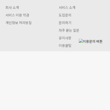
회사 소개
서비스 소개
서비스 이용 약관
도입문의
개인정보 처리방침
문의하기
자주 묻는 질문
공지사항
이용꿀팁
인터뷰
Gwon 이용안내
트리플앤 주식회사
대표 한정화 | 사업자 등록번호 578-88-01645
개인정보관리책임자 한정화