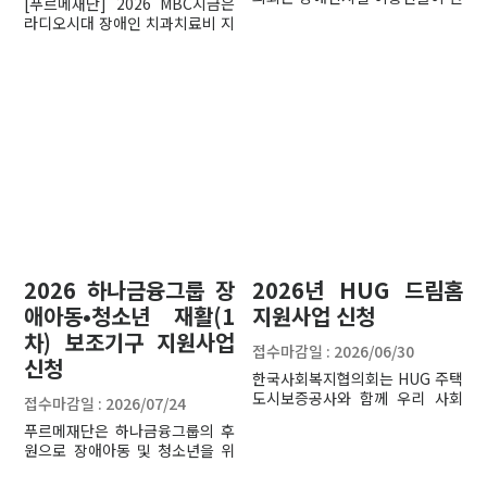
[푸르메재단] 2026 MBC지금은
리한 환경에서 일상생활을 할 수
라디오시대 장애인 치과치료비 지
있도록 차량 및 시설 개보수를 지
원사업
원합니다.
2026 하나금융그룹 장
2026년 HUG 드림홈
애아동•청소년 재활(1
지원사업 신청
차) 보조기구 지원사업
접수마감일 : 2026/06/30
신청
한국사회복지협의회는 HUG 주택
도시보증공사와 함께 우리 사회
접수마감일 : 2026/07/24
무주택 취약계층의 주거 안정과
푸르메재단은 하나금융그룹의 후
생활환경 개선을 위하여 임차보증
원으로 장애아동 및 청소년을 위
금을 지원하고 있습니다. 이에
한 재활 보조기구를 지원합니다-
2026년 HUG 드림홈 지원사업 지