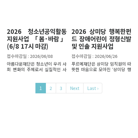
2026 청소년공익활동
2026 상미당 행복한펀
지원사업 「봄·바람」
드 장애어린이 정형신발
(6/8 17시 마감)
및 인솔 지원사업
접수마감일 : 2026/06/08
접수마감일 : 2026/06/26
아름다운재단은 청소년이 우리 사
푸르메재단은 상미당 임직원의 따
회 변화의 주체로서 실질적인 사
뜻한 마음으로 모아진 '상미당 행
회적 영향력을 발휘하는 환경을
복한펀드'로 장애어린이·청소년
조성하고자 합니다. 본 사업은 청
의 정형신발 및 인솔을 지원합니
소년이 단순한 프로그램 참여자를
다.
1
2
3
Next
Last ›
넘어, 시민사회단체와 동등한 파
트너로서 사회적 의제를 발굴하고
해결 과정을 주도할 수 있도록 지
원 체계를 개편했습니다. 기존의
관행에서 벗어나 단체의 고유한
의제에 청소년의 시각을 더함으로
써 활동의 지평을 넓히고, 능동적
인 참여 모델을 새롭게 시도할 계
획입니다. 재단은 청소년의 주체