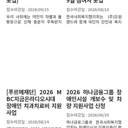
모집)
9월 참여자 모집
접수마감일 : 2026/09/15
접수마감일 : 2026/08/10
우리 사회에는 여전히 차별과 불
한국사회복지협의회는 (주)강원
평등으로 인해 충분히 주목받지
랜드와 함께 국민의 안전과 복지
못하거나 해결되지 못한 사회문제
를 위해 헌신하는 직무영웅 및 시
들이 있습니다. 아름다운재단 공
민사회영웅을 대상으로 [강원랜드
익단체 인큐베이팅 지원사업은 이
영웅쉼터 객실나눔 프로그램]을
러한 문제를 오래 고민하고, 해결
진행하고 있습니다. 많은 관심과
을 위해 직접 움직여 온 사람들이
신청 바랍니다.
지속가능한 공익단체로 성장할 수
있도록 설립과 초기 활동을 지원
합니다.새로운 관점과 방식으로
차별과 불평등을 해소하려는 다양
한 시도가 우리 사회의 변화를 만
들어갈 수 있다고 믿습니다.
[푸르메재단] 2026 M
2026 하나금융그룹 장
BC지금은라디오시대
애인시설 개보수 및 차
장애인 치과치료비 지원
량 지원사업 신청
사업
접수마감일 : 2026/06/30
접수마감일 : 2026/08/14
하나금융그룹과 한국사회복지협
의회는 장애인시설 이용인들이 편