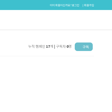
이미 회원이신가요?
로그인
회원가입
누적 캠페인
17
개
|
구독자
0
명
구독