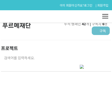
로그인
회원가입
이미 회원이신가요?
푸르메재단
누적 캠페인
42
개
|
구독자
6
명
구독
프로젝트