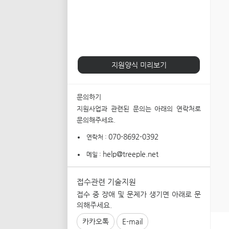
지원양식 미리보기
문의하기
지원사업과 관련된 문의는 아래의 연락처로
문의해주세요.
070-8692-0392
연락처 :
help@treeple.net
메일 :
접수관련 기술지원
접수 중 장애 및 문제가 생기면 아래로 문
의해주세요.
카카오톡
E-mail