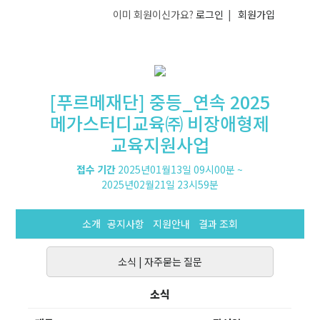
이미 회원이신가요?
로그인
|
회원가입
[푸르메재단] 중등_연속 2025
메가스터디교육㈜ 비장애형제
교육지원사업
접수 기간
2025년01월13일 09시00분
~
2025년02월21일 23시59분
소개
공지사항
지원안내
결과 조회
소식
|
자주묻는 질문
소식