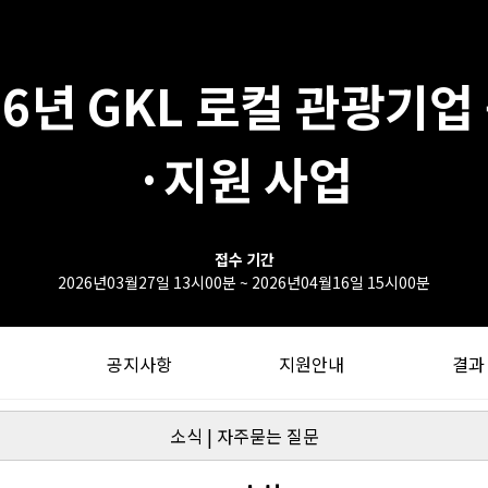
26년 GKL 로컬 관광기업
·지원 사업
접수 기간
2026년03월27일 13시00분
~
2026년04월16일 15시00분
공지사항
지원안내
결과
소식
|
자주묻는 질문