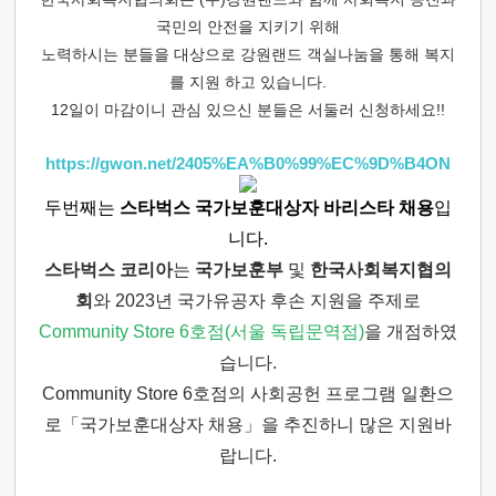
국민의 안전을 지키기 위해
노력하시는 분들을 대상으로 강원랜드 객실나눔을 통해 복지
를 지원 하고 있습니다.
12일이 마감이니 관심 있으신 분들은 서둘러 신청하세요!!
https://gwon.net/2405%EA%B0%99%EC%9D%B4ON
두번째는
스타벅스 국가보훈대상자 바리스타 채용
입
니다.
스타벅스 코리아
는
국가보훈부
및
한국사회복지협의
회
와 2023년 국가유공자 후손 지원을 주제로
Community Store 6호점(서울 독립문역점)
을 개점하였
습니다.
Community Store 6호점의 사회공헌 프로그램 일환으
로「국가보훈대상자 채용」을 추진하니 많은 지원바
랍니다.