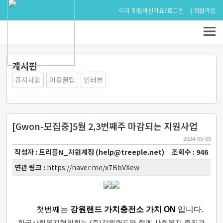
로그인
회원가입
이미 회원이신가요?
게시판
공지사항
이용꿀팁
인터뷰
[Gwon-모집중]5월 2,3번째주 마감되는 지원사업
2024-05-09
작성자 : 트리플N_지원계정 (help@treeple.net)
조회수 : 946
연관 링크 :
https://naver.me/x7BbVXew
첫번째는
강원랜드 가치충전소 가치 ON
입니다.
한국사회복지협의회는 (주)강원랜드와 함께 사회복지 증진과