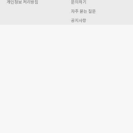
개인정보 처리방침
문의하기
자주 묻는 질문
공지사항
이용꿀팁
인터뷰
Gwon 이용안내
트리플앤 주식회사
대표 한정화 | 사업자 등록번호 578-88-01645
개인정보관리책임자 한정화
(12096) 경기도 남양주시 순화궁로 418 현대그리너리캠퍼스 B-02-19호
카카오톡 문의
Tel :+82-70-8692-0392 | Email : help@treeple.net |
Gwon은 지원사업통합관리솔루션으로 지원사업에 대한 당사자나 주최자가 아닙