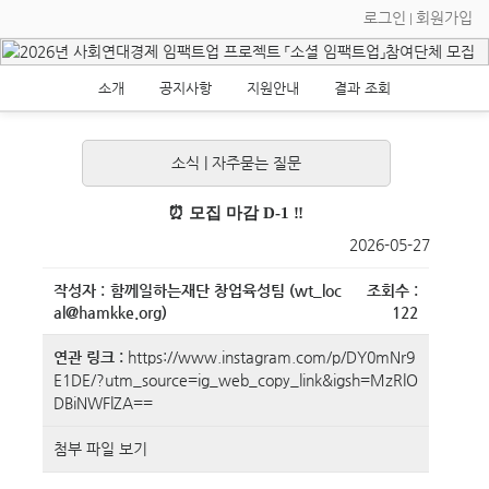
로그인
회원가입
|
소개
공지사항
지원안내
결과 조회
소식
|
자주묻는 질문
⏰ 모집 마감 D-1 ‼️
2026-05-27
작성자 : 함께일하는재단 창업육성팀 (wt_loc
조회수 :
al@hamkke.org)
122
연관 링크 :
https://www.instagram.com/p/DY0mNr9
E1DE/?utm_source=ig_web_copy_link&igsh=MzRlO
DBiNWFlZA==
첨부 파일 보기