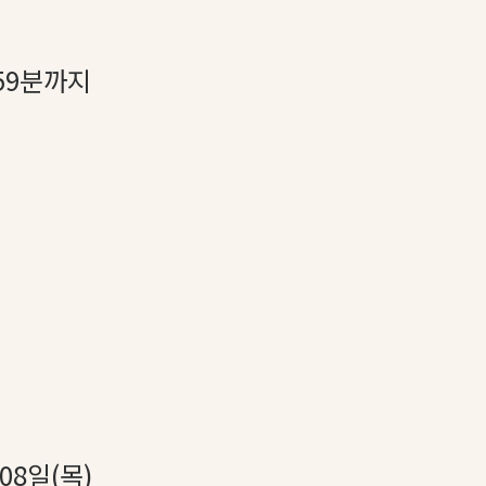
 59분까지
 08일(목)