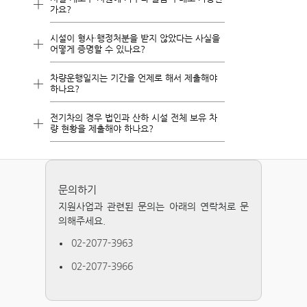
1. 최근 3년 이내 기준 기간 : 2023년 6월 9
[별표4] 장애인복지시설의 종류를 확인해 주
가요?
일 ~ 2026년 6월 8일
세요.
시설이 형사·행정처분을 받지 않았다는 사실을
불가능합니다.
2. 최근 5년 이내 기준 기간: 2021년 6월 9
어떻게 증명할 수 있나요?
☞ 링크 :
현행법령 > 법령명 > 장애인복지법 | 국가법령정
시설 개보수는 시설 환경 개선을 위한 '인테
일 ~ 2026년 6월 8일
보센터 (law.go.kr)
리어' 시공이 진행되는 사업입니다.
차량운행일지는 기간을 언제로 해서 제출해야
☞ 링크 :
해당 서류는 정해진 서식은 없습니다.
현행법령 > 법령명 > 장애인복지법 시행규칙 | 국
가구와 같은 비품 구매(자산취득비)는 지원
하나요?
3. 개소 10년 이상 : 2016년 6월 8일 이전
다만 해당 내역을 확인할 수 있는 시설 관할
가법령정보센터 (law.go.kr)
하지 않습니다.
개소
지자체 담당 주무과에 요청하여
전기차의 경우 법인과 산하 시설 전체 보유 차
시설에서 소유 및 운행하고 있는 차량별 운
처분 받은 이력이 없다는 내용의 공문 또는
량 현황을 제출해야 하나요?
4. 개소 3년 이상 : 2023년 6월 8일 이전 개
행일지의 마지막 장을 스캔하여 제출해 주세
사회복지시설정보시스템 상 행정처분 이력
소
아닙니다.
요.
을 제출해 주시면 됩니다.
보유 차량은 현재 신청하시려는 시설에서 보
유한 차량 현황만 작성해 주세요.
(예시) 소유한 차량이 2대인 경우 → 차량 2
문의하기
다만 전기차를 신청하려는 시설, 시설이 소
대에 대한 운행일지 제출
지원사업과 관련된 문의는 아래의 연락처로 문
속된 법인 포함하여 신규 취득 이력이 없어
소유한 차량 1대, 렌트한 차량 1대인
의해주세요.
야
경우 → 차량 2대에 대한 운행일지 제출
보조금을 받을 수 있기 때문에 취득 이력을
02-2077-3963
확인해 주셔야 합니다.
02-2077-3966